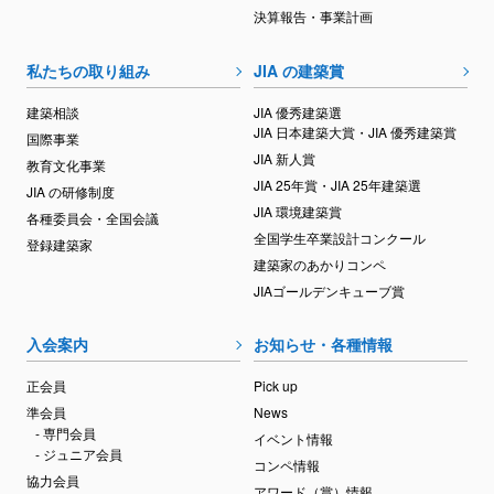
決算報告・事業計画
私たちの取り組み
JIA の建築賞
建築相談
JIA 優秀建築選
JIA 日本建築大賞・JIA 優秀建築賞
国際事業
JIA 新人賞
教育文化事業
JIA 25年賞・JIA 25年建築選
JIA の研修制度
JIA 環境建築賞
各種委員会・全国会議
全国学生卒業設計コンクール
登録建築家
建築家のあかりコンペ
JIAゴールデンキューブ賞
入会案内
お知らせ・各種情報
正会員
Pick up
準会員
News
- 専門会員
イベント情報
- ジュニア会員
コンペ情報
協力会員
アワード（賞）情報