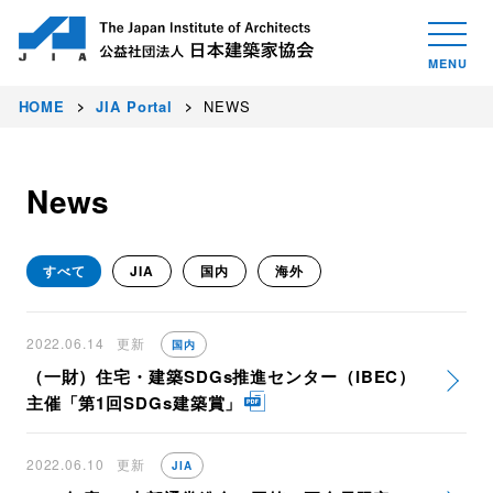
HOME
JIA Portal
NEWS
News
すべて
JIA
国内
海外
2022.06.14
更新
国内
（一財）住宅・建築SDGs推進センター（IBEC）
主催「第1回SDGs建築賞」
2022.06.10
更新
JIA