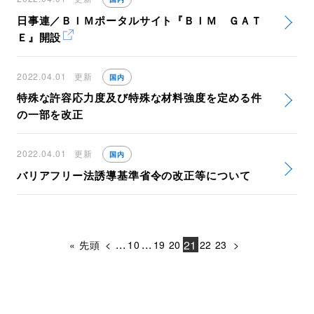
日事連／ＢＩＭポータルサイト『ＢＩＭ ＧＡＴ
Ｅ』開設
2022.04.01
更新
国内
特殊な許容応力度及び特殊な材料強度を定める件
の一部を改正
2022.04.01
更新
国内
バリアフリー法誘導基準省令の改正等について
...
...
21
« 先頭
<
10
19
20
22
23
>