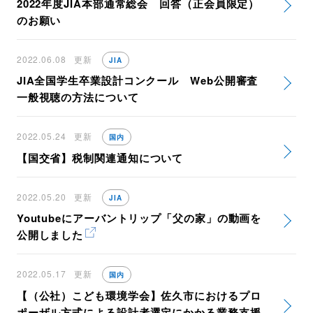
2022年度JIA本部通常総会 回答（正会員限定）
のお願い
2022.06.08
更新
JIA
JIA全国学生卒業設計コンクール Web公開審査
一般視聴の方法について
2022.05.24
更新
国内
【国交省】税制関連通知について
2022.05.20
更新
JIA
Youtubeにアーバントリップ「父の家」の動画を
公開しました
2022.05.17
更新
国内
【（公社）こども環境学会】佐久市におけるプロ
ポーザル方式による設計者選定にかかる業務支援