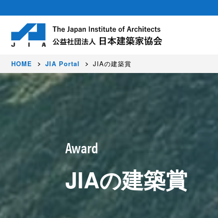
HOME
JIA Portal
JIAの建築賞
About
Activity
Award
Members
日本建築家協会（JIA）は建築家が集う公
豊かな暮らし、価値ある環境、美しい国を
JIAでは、すぐれた建築作品を顕彰し、建
正会員（建築家）はじめ各種会員制度を設
Award
社会に発信しています。
JIAの建築賞