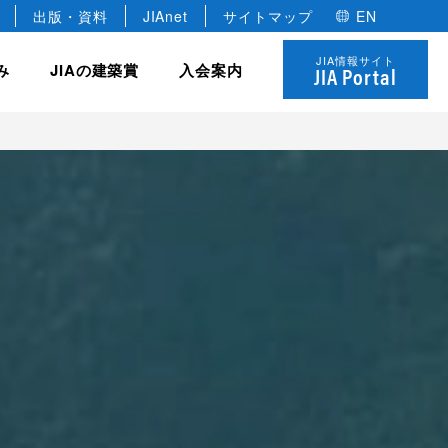
出版・資料
JIAnet
サイトマップ
EN
JIA情報サイト
み
JIAの建築賞
入会案内
JIA Portal
JIA の組織
協力会員
全国学生卒業設計コンクール
JIA の研修制度
 優秀建築賞
役員
建築家のあかりコンペ
法人
各種委員会・全国会議
名誉会員
JIAゴールデンキューブ賞
個人
年建築選
定款・規約
学生会員
JIA ロゴについて
決算報告・事業計画