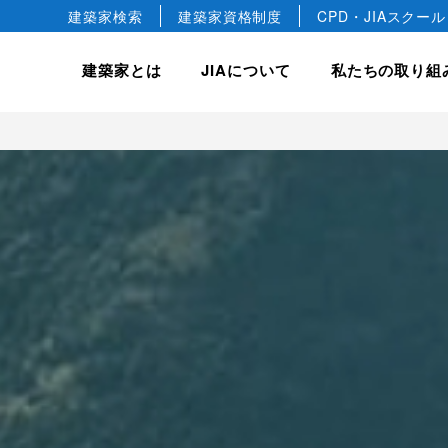
建築家検索
建築家資格制度
CPD・JIAスクール
建築家とは
JIAについて
私たちの取り組
hip
JIA について
JIA の建築賞
入会案内
私たちの取り組み
会長ごあいさつ
JIA 優秀建築選
正会員
建築相談
JIA 日本建築大賞・JIA
協会概要
正会員
国際事業
JIA 新人賞
JIA の歴史
教育文化事業
益社団法人です。
デザインします。
築文化のすばらしさや価値を
けています。
JIA 25年賞・JIA 25
準会員
建築家憲章
JIA 環境建築賞
専門会員
建築家宣言
ジュニア会員
建築家の職能