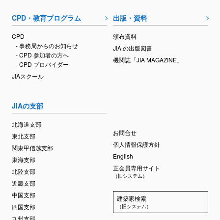
CPD・教育プログラム
出版・資料
CPD
頒布資料
- 事務局からのお知らせ
JIA の出版図書
- CPD 参加者の方へ
機関誌「JIA MAGAZINE」
- CPD プロバイダー
JIAスクール
JIAの支部
北海道支部
お問合せ
東北支部
個人情報保護方針
関東甲信越支部
English
東海支部
正会員専用サイト
北陸支部
（旧システム）
近畿支部
中国支部
建築家検索
四国支部
（旧システム）
九州支部