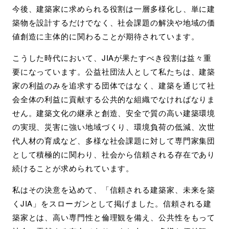
今後、建築家に求められる役割は一層多様化し、単に建
築物を設計するだけでなく、社会課題の解決や地域の価
値創造に主体的に関わることが期待されています。
こうした時代において、JIAが果たすべき役割は益々重
要になっています。公益社団法人として私たちは、建築
家の利益のみを追求する団体ではなく、建築を通じて社
会全体の利益に貢献する公共的な組織でなければなりま
せん。建築文化の継承と創造、安全で質の高い建築環境
の実現、災害に強い地域づくり、環境負荷の低減、次世
代人材の育成など、多様な社会課題に対して専門家集団
として積極的に関わり、社会から信頼される存在であり
続けることが求められています。
私はその決意を込めて、「信頼される建築家、未来を築
くJIA」をスローガンとして掲げました。信頼される建
築家とは、高い専門性と倫理観を備え、公共性をもって