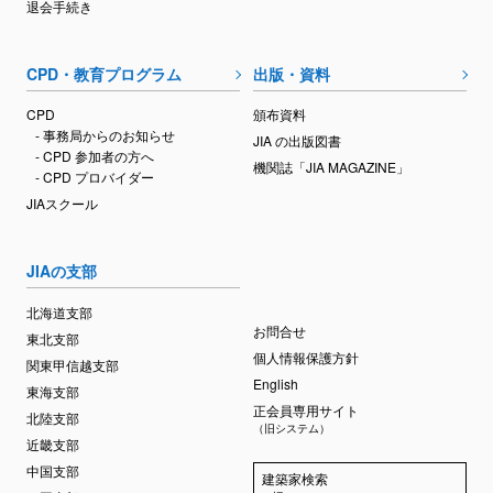
退会手続き
CPD・教育プログラム
出版・資料
CPD
頒布資料
- 事務局からのお知らせ
JIA の出版図書
- CPD 参加者の方へ
機関誌「JIA MAGAZINE」
- CPD プロバイダー
JIAスクール
JIAの支部
北海道支部
お問合せ
東北支部
個人情報保護方針
関東甲信越支部
English
東海支部
正会員専用サイト
北陸支部
（旧システム）
近畿支部
中国支部
建築家検索