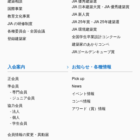
建築相談
JIA 優秀建築選
JIA 日本建築大賞・JIA 優秀建築賞
国際事業
JIA 新人賞
教育文化事業
JIA 25年賞・JIA 25年建築選
JIA の研修制度
JIA 環境建築賞
各種委員会・全国会議
全国学生卒業設計コンクール
登録建築家
建築家のあかりコンペ
JIAゴールデンキューブ賞
入会案内
お知らせ・各種情報
正会員
Pick up
準会員
News
- 専門会員
イベント情報
- ジュニア会員
コンペ情報
協力会員
アワード（賞）情報
- 法人
- 個人
- 学生会員
会員情報の変更・異動届