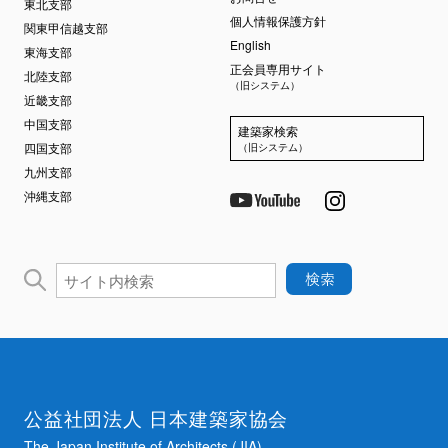
東北支部
個人情報保護方針
関東甲信越支部
English
東海支部
正会員専用サイト
北陸支部
（旧システム）
近畿支部
中国支部
建築家検索
四国支部
（旧システム）
九州支部
沖縄支部
公益社団法人 日本建築家協会
The Japan Institute of Architects (JIA)