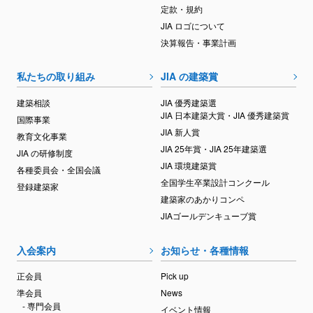
定款・規約
JIA ロゴについて
決算報告・事業計画
私たちの取り組み
JIA の建築賞
建築相談
JIA 優秀建築選
JIA 日本建築大賞・JIA 優秀建築賞
国際事業
JIA 新人賞
教育文化事業
JIA 25年賞・JIA 25年建築選
JIA の研修制度
JIA 環境建築賞
各種委員会・全国会議
全国学生卒業設計コンクール
登録建築家
建築家のあかりコンペ
JIAゴールデンキューブ賞
入会案内
お知らせ・各種情報
正会員
Pick up
準会員
News
- 専門会員
イベント情報