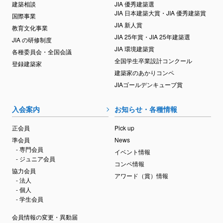
建築相談
JIA 優秀建築選
JIA 日本建築大賞・JIA 優秀建築賞
国際事業
JIA 新人賞
教育文化事業
JIA 25年賞・JIA 25年建築選
JIA の研修制度
JIA 環境建築賞
各種委員会・全国会議
全国学生卒業設計コンクール
登録建築家
建築家のあかりコンペ
JIAゴールデンキューブ賞
入会案内
お知らせ・各種情報
正会員
Pick up
準会員
News
- 専門会員
イベント情報
- ジュニア会員
コンペ情報
協力会員
アワード（賞）情報
- 法人
- 個人
- 学生会員
会員情報の変更・異動届