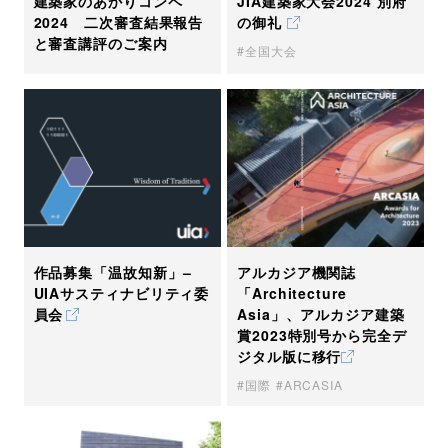
JIA建築家大会2024 別府
建築家のあかりコンペ
の御礼
2024 二次審査結果報告
と審査講評のご案内
全国大会
作品募集「温故知新」–
アルカジア機関誌
UIAサスティナビリティ委
「Architecture
員会
Asia」、アルカジア建築
賞2023特別号から完全デ
ジタル版に移行
国際
ARCASIA