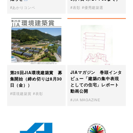
あかりコンペ
表彰
優秀建築選
JIAマガジン 巻頭インタ
第25回JIA環境建築賞 募
ビュー「建築の集中表現
集開始（締め切りは8月30
としての住宅」レポート
日（金））
動画公開
環境建築賞
表彰
JIA MAGAZINE