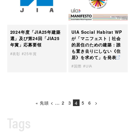
UIA Social Habitat WP
2024年度「JIA25年建築
が「マニフェスト｜社会
選」及び第24回「JIA25
的居住のための建築：誰
年賞」応募要領
も置き去りにしない《住
表彰
25年賞
居》を求めて」を発表
国際
UIA
...
4
« 先頭
<
2
3
5
6
>
Tags