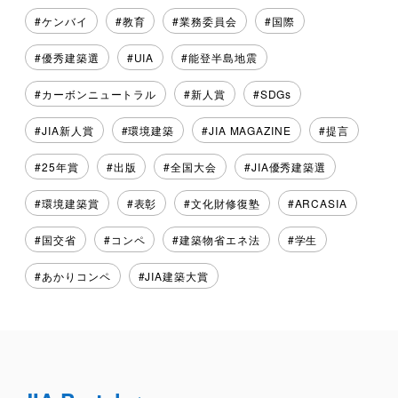
ケンバイ
教育
業務委員会
国際
優秀建築選
UIA
能登半島地震
カーボンニュートラル
新人賞
SDGs
JIA新人賞
環境建築
JIA MAGAZINE
提言
25年賞
出版
全国大会
JIA優秀建築選
環境建築賞
表彰
文化財修復塾
ARCASIA
国交省
コンペ
建築物省エネ法
学生
あかりコンペ
JIA建築大賞