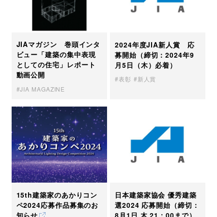
JIAマガジン 巻頭インタ
2024年度JIA新人賞 応
ビュー「建築の集中表現
募開始（締切：2024年9
としての住宅」レポート
月5日（木）必着）
動画公開
表彰
新人賞
JIA MAGAZINE
15th建築家のあかりコン
日本建築家協会 優秀建築
ペ2024応募作品募集のお
選2024 応募開始（締切：
知らせ
8月1日 木 21：00まで）