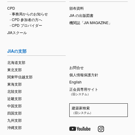
CPD
頒布資料
- 事務局からのお知らせ
JIA の出版図書
- CPD 参加者の方へ
機関誌「JIA MAGAZINE」
- CPD プロバイダー
JIAスクール
JIAの支部
北海道支部
お問合せ
東北支部
個人情報保護方針
関東甲信越支部
English
東海支部
正会員専用サイト
北陸支部
（旧システム）
近畿支部
中国支部
建築家検索
四国支部
（旧システム）
九州支部
沖縄支部