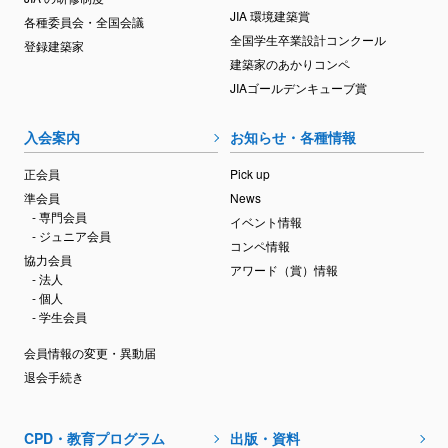
JIA 環境建築賞
各種委員会・全国会議
全国学生卒業設計コンクール
登録建築家
建築家のあかりコンペ
JIAゴールデンキューブ賞
入会案内
お知らせ・各種情報
正会員
Pick up
準会員
News
- 専門会員
イベント情報
- ジュニア会員
コンペ情報
協力会員
アワード（賞）情報
- 法人
- 個人
- 学生会員
会員情報の変更・異動届
退会手続き
CPD・教育プログラム
出版・資料