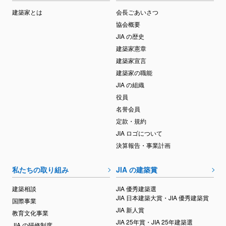
建築家とは
会長ごあいさつ
協会概要
JIA の歴史
建築家憲章
建築家宣言
建築家の職能
JIA の組織
役員
名誉会員
定款・規約
JIA ロゴについて
決算報告・事業計画
私たちの取り組み
JIA の建築賞
建築相談
JIA 優秀建築選
JIA 日本建築大賞・JIA 優秀建築賞
国際事業
JIA 新人賞
教育文化事業
JIA 25年賞・JIA 25年建築選
JIA の研修制度