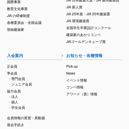
国際事業
JIA 新人賞
教育文化事業
JIA 25年賞・JIA 25年建築選
JIA の研修制度
JIA 環境建築賞
各種委員会・全国会議
全国学生卒業設計コンクール
登録建築家
建築家のあかりコンペ
JIAゴールデンキューブ賞
入会案内
お知らせ・各種情報
正会員
Pick up
準会員
News
- 専門会員
イベント情報
- ジュニア会員
コンペ情報
協力会員
アワード（賞）情報
- 法人
- 個人
- 学生会員
会員情報の変更・異動届
退会手続き