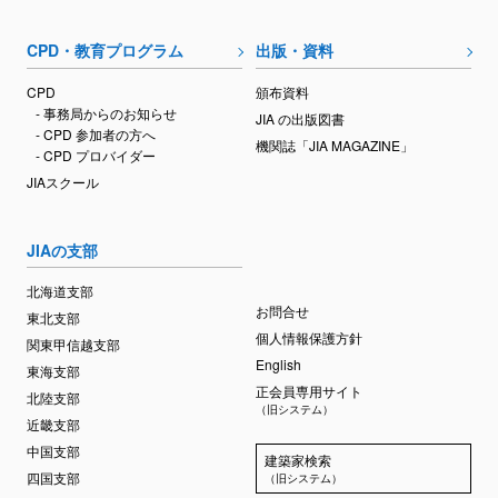
CPD・教育プログラム
出版・資料
CPD
頒布資料
- 事務局からのお知らせ
JIA の出版図書
- CPD 参加者の方へ
機関誌「JIA MAGAZINE」
- CPD プロバイダー
JIAスクール
JIAの支部
北海道支部
お問合せ
東北支部
個人情報保護方針
関東甲信越支部
English
東海支部
正会員専用サイト
北陸支部
（旧システム）
近畿支部
中国支部
建築家検索
四国支部
（旧システム）