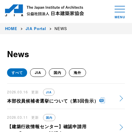
HOME
JIA Portal
NEWS
News
すべて
JIA
国内
海外
2026.03.16
更新
JIA
本部役員候補者選挙について（第3回告示）
2026.03.11
更新
国内
【建築行政情報センター】確認申請用