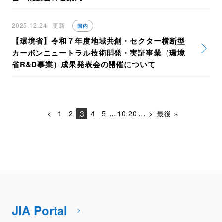
2025.12.24
更新
国内
【環境省】令和７年度地域共創・セクター横断型
カーボンニュートラル技術開発・実証事業（環境
省R&D事業）成果発表会の開催について
...
...
3
<
1
2
4
5
10
20
>
最後 »
JIA Portal