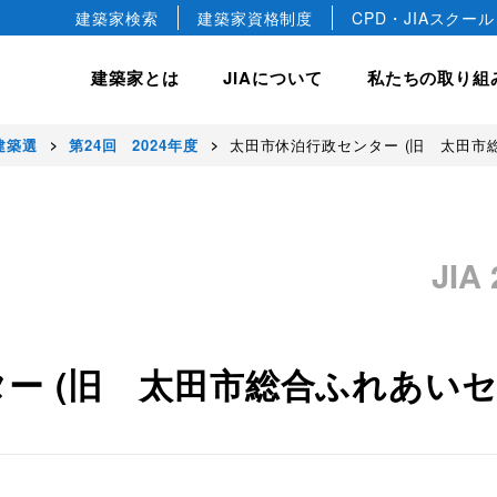
建築家検索
建築家資格制度
CPD・JIAスクール
建築家とは
JIAについて
私たちの取り組
年建築選
第24回 2024年度
太田市休泊行政センター (旧 太田市
hip
JIA について
JIA の建築賞
入会案内
私たちの取り組み
会長ごあいさつ
JIA 優秀建築選
正会員
建築相談
JIA 日本建築大賞・JIA
JIA
協会概要
正会員
国際事業
JIA 新人賞
JIA の歴史
教育文化事業
益社団法人です。
デザインします。
築文化のすばらしさや価値を
けています。
JIA 25年賞・JIA 25
準会員
建築家憲章
JIA 環境建築賞
ー (旧 太田市総合ふれあい
専門会員
建築家宣言
ジュニア会員
建築家の職能