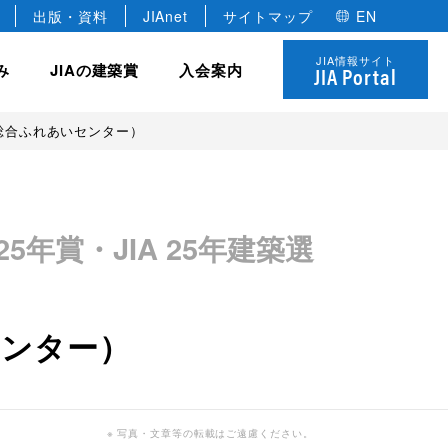
出版・資料
JIAnet
サイトマップ
EN
JIA情報サイト
み
JIAの建築賞
入会案内
JIA Portal
総合ふれあいセンター）
JIA の組織
協力会員
全国学生卒業設計コンクール
JIA の研修制度
 優秀建築賞
 25年賞・JIA 25年建築選
役員
建築家のあかりコンペ
法人
各種委員会・全国会議
名誉会員
JIAゴールデンキューブ賞
個人
年建築選
定款・規約
学生会員
センター）
JIA ロゴについて
決算報告・事業計画
※ 写真・文章等の転載はご遠慮ください。