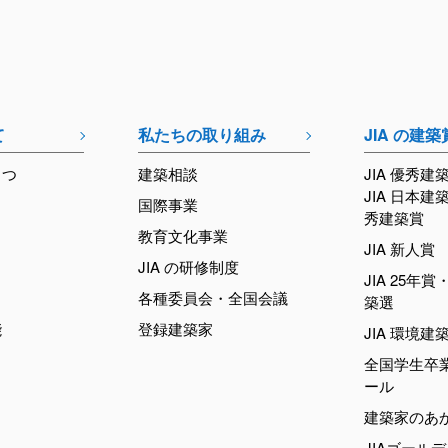
て
私たちの取り組み
JIA の建築
さつ
建築相談
JIA 優秀建
JIA 日本建
国際事業
秀建築賞
教育文化事業
JIA 新人賞
JIA の研修制度
JIA 25年賞・
各種委員会・全国会議
築選
能
登録建築家
JIA 環境建
全国学生卒
ール
建築家のあ
JIAゴール