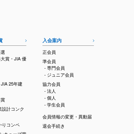
賞
入会案内
築選
正会員
築大賞・JIA 優
準会員
- 専門会員
- ジュニア会員
JIA 25年建
協力会員
- 法人
- 個人
築賞
- 学生会員
業設計コンク
会員情報の変更・異動届
かりコンペ
退会手続き
デンキューブ賞