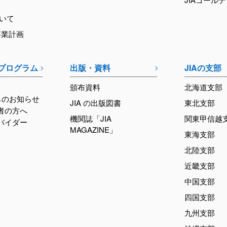
ついて
事業計画
育プログラム
出版・資料
JIAの支部
頒布資料
北海道支部
らのお知らせ
JIA の出版図書
東北支部
加者の方へ
機関誌「JIA
関東甲信越
ロバイダー
MAGAZINE」
東海支部
北陸支部
近畿支部
中国支部
四国支部
九州支部