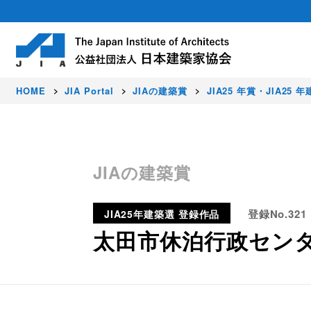
HOME
JIA Portal
JIAの建築賞
JIA25 年賞・JIA25 
About
Activity
Award
Members
JIAの建築賞
日本建築家協会（JIA）は建築家が集う公
豊かな暮らし、価値ある環境、美しい国を
JIAでは、すぐれた建築作品を顕彰し、建
正会員（建築家）はじめ各種会員制度を設
登録No.321
JIA25年建築選 登録作品
社会に発信しています。
太田市休泊行政センタ