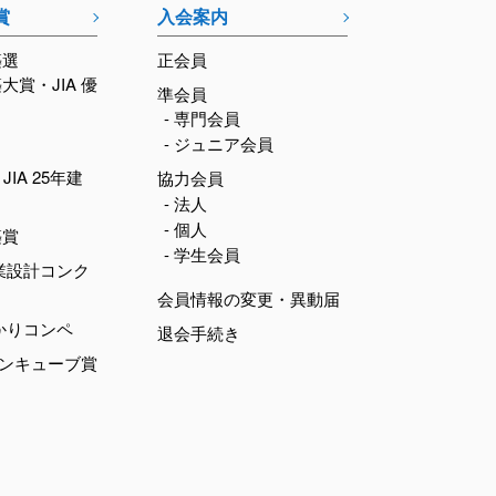
賞
入会案内
築選
正会員
築大賞・JIA 優
準会員
- 専門会員
- ジュニア会員
JIA 25年建
協力会員
- 法人
- 個人
築賞
- 学生会員
業設計コンク
会員情報の変更・異動届
かりコンペ
退会手続き
デンキューブ賞