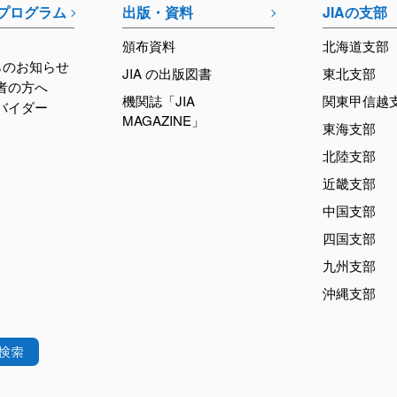
育プログラム
出版・資料
JIAの支部
頒布資料
北海道支部
らのお知らせ
JIA の出版図書
東北支部
加者の方へ
機関誌「JIA
関東甲信越
ロバイダー
MAGAZINE」
東海支部
北陸支部
近畿支部
中国支部
四国支部
九州支部
沖縄支部