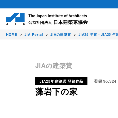
HOME
JIA Portal
JIAの建築賞
JIA25 年賞・JIA25 
About
Activity
Award
Members
JIAの建築賞
日本建築家協会（JIA）は建築家が集う公
豊かな暮らし、価値ある環境、美しい国を
JIAでは、すぐれた建築作品を顕彰し、建
正会員（建築家）はじめ各種会員制度を設
登録No.324
JIA25年建築選 登録作品
社会に発信しています。
藻岩下の家