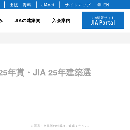
出版・資料
JIAnet
サイトマップ
EN
JIA情報サイト
み
JIAの建築賞
入会案内
JIA Portal
JIA の組織
協力会員
全国学生卒業設計コンクール
JIA の研修制度
 優秀建築賞
 25年賞・JIA 25年建築選
役員
建築家のあかりコンペ
法人
各種委員会・全国会議
名誉会員
JIAゴールデンキューブ賞
個人
年建築選
定款・規約
学生会員
JIA ロゴについて
決算報告・事業計画
※ 写真・文章等の転載はご遠慮ください。