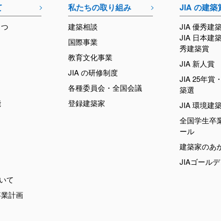
て
私たちの取り組み
JIA の建築
さつ
建築相談
JIA 優秀建
JIA 日本建
国際事業
秀建築賞
教育文化事業
JIA 新人賞
JIA の研修制度
JIA 25年賞・
各種委員会・全国会議
築選
能
登録建築家
JIA 環境建
全国学生卒
ール
建築家のあ
JIAゴール
ついて
事業計画