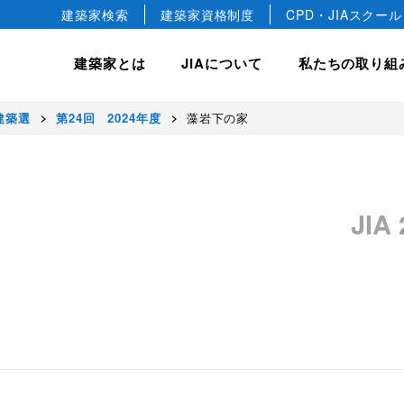
建築家検索
建築家資格制度
CPD・JIAスクール
建築家とは
JIAについて
私たちの取り組
年建築選
第24回 2024年度
藻岩下の家
hip
JIA について
JIA の建築賞
入会案内
私たちの取り組み
会長ごあいさつ
JIA 優秀建築選
正会員
建築相談
JIA 日本建築大賞・JIA
JIA
協会概要
正会員
国際事業
JIA 新人賞
JIA の歴史
教育文化事業
益社団法人です。
デザインします。
築文化のすばらしさや価値を
けています。
JIA 25年賞・JIA 25
準会員
建築家憲章
JIA 環境建築賞
専門会員
建築家宣言
ジュニア会員
建築家の職能