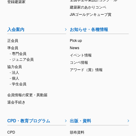
登録建築家
建築家のあかりコンペ
JIAゴールデンキューブ賞
入会案内
お知らせ・各種情報
正会員
Pick up
準会員
News
- 専門会員
イベント情報
- ジュニア会員
コンペ情報
協力会員
アワード（賞）情報
- 法人
- 個人
- 学生会員
会員情報の変更・異動届
退会手続き
CPD・教育プログラム
出版・資料
CPD
頒布資料