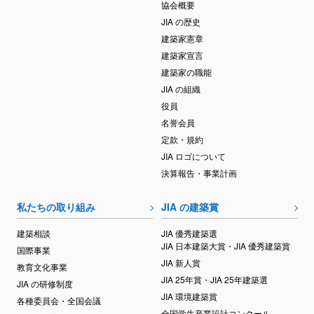
協会概要
JIA の歴史
建築家憲章
建築家宣言
建築家の職能
JIA の組織
役員
名誉会員
定款・規約
JIA ロゴについて
決算報告・事業計画
私たちの取り組み
JIA の建築賞
建築相談
JIA 優秀建築選
JIA 日本建築大賞・JIA 優秀建築賞
国際事業
JIA 新人賞
教育文化事業
JIA 25年賞・JIA 25年建築選
JIA の研修制度
JIA 環境建築賞
各種委員会・全国会議
全国学生卒業設計コンクール