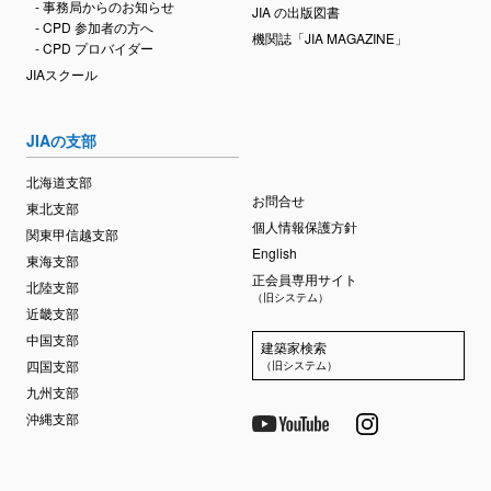
- 事務局からのお知らせ
JIA の出版図書
- CPD 参加者の方へ
機関誌「JIA MAGAZINE」
- CPD プロバイダー
JIAスクール
JIAの支部
北海道支部
お問合せ
東北支部
個人情報保護方針
関東甲信越支部
English
東海支部
正会員専用サイト
北陸支部
（旧システム）
近畿支部
中国支部
建築家検索
四国支部
（旧システム）
九州支部
沖縄支部