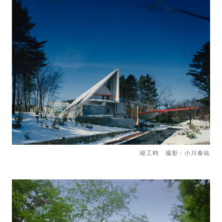
竣工時 撮影：小川泰祐