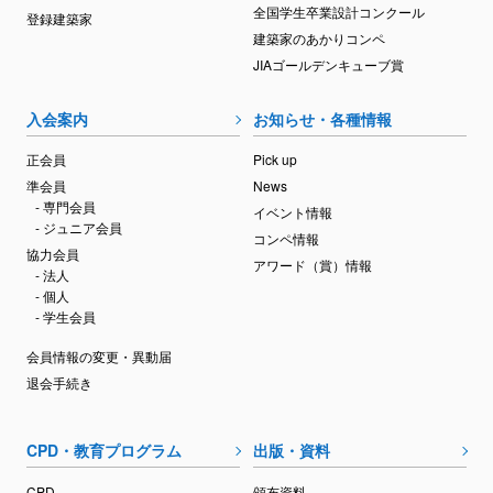
全国学生卒業設計コンクール
登録建築家
建築家のあかりコンペ
JIAゴールデンキューブ賞
入会案内
お知らせ・各種情報
正会員
Pick up
準会員
News
- 専門会員
イベント情報
- ジュニア会員
コンペ情報
協力会員
アワード（賞）情報
- 法人
- 個人
- 学生会員
会員情報の変更・異動届
退会手続き
CPD・教育プログラム
出版・資料
CPD
頒布資料