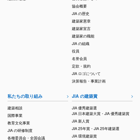
協会概要
JIA の歴史
建築家憲章
建築家宣言
建築家の職能
JIA の組織
役員
名誉会員
定款・規約
JIA ロゴについて
決算報告・事業計画
私たちの取り組み
JIA の建築賞
建築相談
JIA 優秀建築選
JIA 日本建築大賞・JIA 優秀建築賞
国際事業
JIA 新人賞
教育文化事業
JIA 25年賞・JIA 25年建築選
JIA の研修制度
JIA 環境建築賞
各種委員会・全国会議