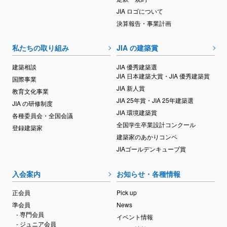
JIA ロゴについて
決算報告・事業計画
私たちの取り組み
JIA の建築賞
建築相談
JIA 優秀建築選
JIA 日本建築大賞・JIA 優秀建築賞
国際事業
JIA 新人賞
教育文化事業
JIA 25年賞・JIA 25年建築選
JIA の研修制度
JIA 環境建築賞
各種委員会・全国会議
全国学生卒業設計コンクール
登録建築家
建築家のあかりコンペ
JIAゴールデンキューブ賞
入会案内
お知らせ・各種情報
正会員
Pick up
準会員
News
- 専門会員
イベント情報
- ジュニア会員