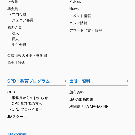
正会員
Pick up
準会員
News
- 専門会員
イベント情報
- ジュニア会員
コンペ情報
協力会員
アワード（賞）情報
- 法人
- 個人
- 学生会員
会員情報の変更・異動届
退会手続き
CPD・教育プログラム
出版・資料
CPD
頒布資料
- 事務局からのお知らせ
JIA の出版図書
- CPD 参加者の方へ
機関誌「JIA MAGAZINE」
- CPD プロバイダー
JIAスクール
JIAの支部