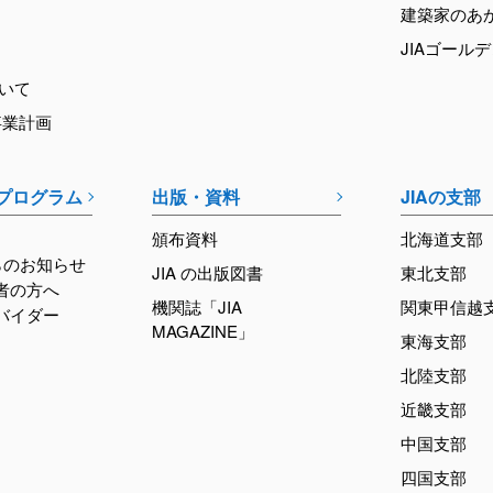
建築家のあ
JIAゴール
ついて
事業計画
育プログラム
出版・資料
JIAの支部
頒布資料
北海道支部
らのお知らせ
JIA の出版図書
東北支部
加者の方へ
機関誌「JIA
関東甲信越
ロバイダー
MAGAZINE」
東海支部
北陸支部
近畿支部
中国支部
四国支部