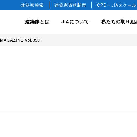
建築家検索
建築家資格制度
CPD・JIAスクール
建築家とは
JIAについて
私たちの取り組
 MAGAZINE Vol.353
hip
JIA について
JIA の建築賞
入会案内
私たちの取り組み
会長ごあいさつ
JIA 優秀建築選
正会員
建築相談
JIA 日本建築大賞・JIA
協会概要
正会員
国際事業
JIA 新人賞
JIA の歴史
教育文化事業
益社団法人です。
デザインします。
築文化のすばらしさや価値を
けています。
JIA 25年賞・JIA 25
準会員
建築家憲章
JIA 環境建築賞
専門会員
建築家宣言
ジュニア会員
建築家の職能