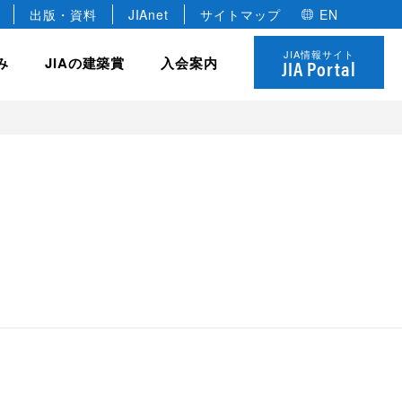
出版・資料
JIAnet
サイトマップ
EN
JIA情報サイト
み
JIAの建築賞
入会案内
JIA Portal
JIA の組織
協力会員
全国学生卒業設計コンクール
JIA の研修制度
 優秀建築賞
役員
建築家のあかりコンペ
法人
各種委員会・全国会議
名誉会員
JIAゴールデンキューブ賞
個人
年建築選
定款・規約
学生会員
JIA ロゴについて
決算報告・事業計画