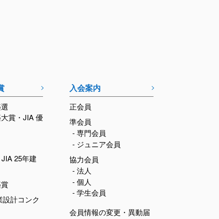
賞
入会案内
築選
正会員
築大賞・JIA 優
準会員
- 専門会員
- ジュニア会員
JIA 25年建
協力会員
- 法人
- 個人
築賞
- 学生会員
業設計コンク
会員情報の変更・異動届