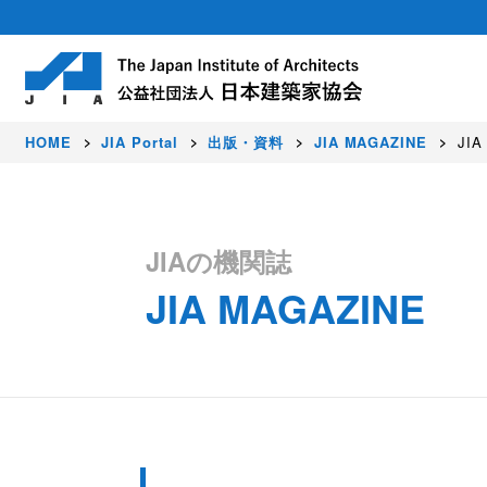
HOME
JIA Portal
出版・資料
JIA MAGAZINE
JIA
About
Activity
Award
Members
JIAの機関誌
JIA MAGAZINE
日本建築家協会（JIA）は建築家が集う公
豊かな暮らし、価値ある環境、美しい国を
JIAでは、すぐれた建築作品を顕彰し、建
正会員（建築家）はじめ各種会員制度を設
社会に発信しています。