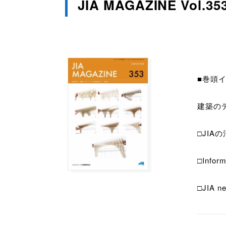
JIA MAGAZINE Vol.35
■巻頭
建築の
□JIA
□Inf
□JIA