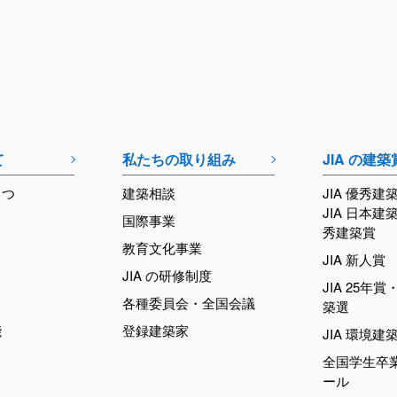
て
私たちの取り組み
JIA の建築
さつ
建築相談
JIA 優秀建
JIA 日本建
国際事業
秀建築賞
教育文化事業
JIA 新人賞
JIA の研修制度
JIA 25年賞・
各種委員会・全国会議
築選
能
登録建築家
JIA 環境建
全国学生卒
ール