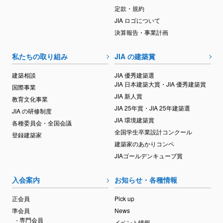
定款・規約
JIA ロゴについて
決算報告・事業計画
私たちの取り組み
JIA の建築賞
建築相談
JIA 優秀建築選
JIA 日本建築大賞・JIA 優秀建築賞
国際事業
JIA 新人賞
教育文化事業
JIA 25年賞・JIA 25年建築選
JIA の研修制度
JIA 環境建築賞
各種委員会・全国会議
全国学生卒業設計コンクール
登録建築家
建築家のあかりコンペ
JIAゴールデンキューブ賞
入会案内
お知らせ・各種情報
正会員
Pick up
準会員
News
- 専門会員
イベント情報