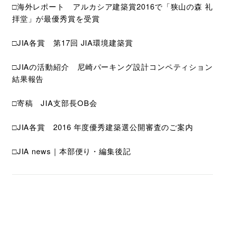
□海外レポート アルカシア建築賞2016で「狭山の森 礼
拝堂」が最優秀賞を受賞
□JIA各賞 第17回 JIA環境建築賞
□JIAの活動紹介 尼崎パーキング設計コンペティション
結果報告
□寄稿 JIA支部長OB会
□JIA各賞 2016 年度優秀建築選公開審査のご案内
□JIA news｜本部便り・編集後記