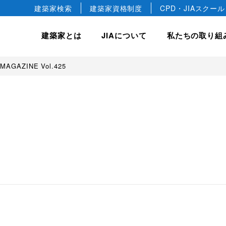
建築家検索
建築家資格制度
CPD・JIAスクール
建築家とは
JIAについて
私たちの取り組
 MAGAZINE Vol.425
hip
JIA について
JIA の建築賞
入会案内
私たちの取り組み
会長ごあいさつ
JIA 優秀建築選
正会員
建築相談
JIA 日本建築大賞・JIA
協会概要
正会員
国際事業
JIA 新人賞
JIA の歴史
教育文化事業
益社団法人です。
デザインします。
築文化のすばらしさや価値を
けています。
JIA 25年賞・JIA 25
準会員
建築家憲章
JIA 環境建築賞
専門会員
建築家宣言
ジュニア会員
建築家の職能