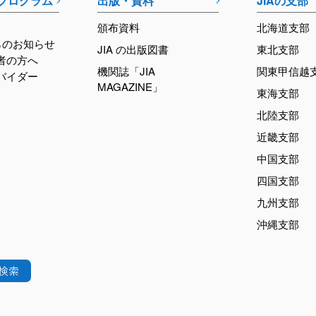
育プログラム
出版・資料
JIAの支部
頒布資料
北海道支部
らのお知らせ
JIA の出版図書
東北支部
加者の方へ
機関誌「JIA
関東甲信越
ロバイダー
MAGAZINE」
東海支部
北陸支部
近畿支部
中国支部
四国支部
九州支部
沖縄支部