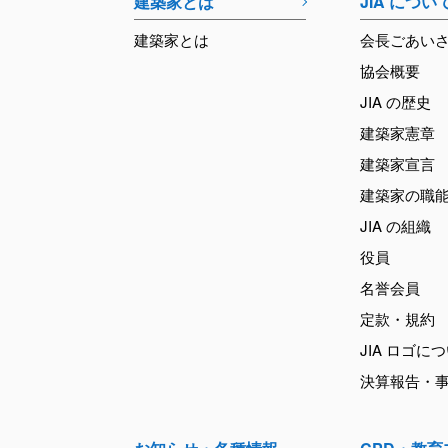
建築家とは
JIA につい
建築家とは
会長ごあい
協会概要
JIA の歴史
建築家憲章
建築家宣言
建築家の職
JIA の組織
役員
名誉会員
定款・規約
JIA ロゴに
決算報告・