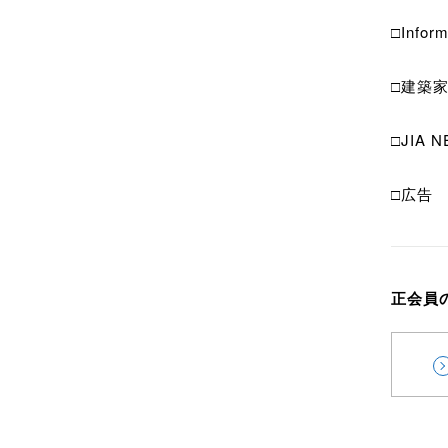
□Info
□建築
□JIA
□広告 
正会員