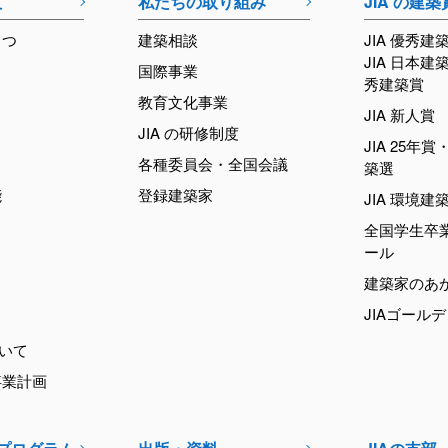
て
私たちの取り組み
JIA の建築
さつ
建築相談
JIA 優秀建
JIA 日本建
国際事業
秀建築賞
教育文化事業
JIA 新人賞
JIA の研修制度
JIA 25年賞・
各種委員会・全国会議
築選
能
登録建築家
JIA 環境建
全国学生卒
ール
建築家のあ
JIAゴール
ついて
事業計画