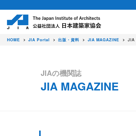
HOME
JIA Portal
出版・資料
JIA MAGAZINE
JIA
About
Activity
Award
Members
JIAの機関誌
JIA MAGAZINE
日本建築家協会（JIA）は建築家が集う公
豊かな暮らし、価値ある環境、美しい国を
JIAでは、すぐれた建築作品を顕彰し、建
正会員（建築家）はじめ各種会員制度を設
社会に発信しています。