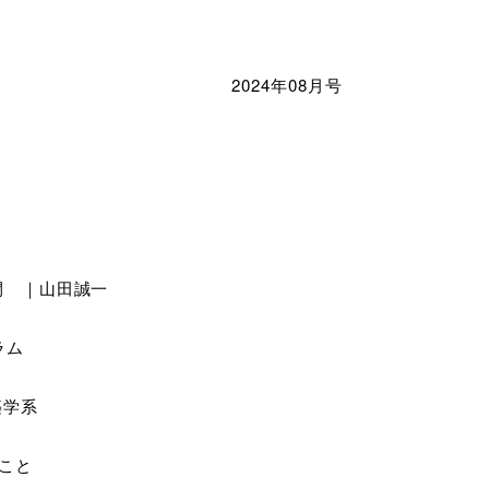
2024年08月号
間 ｜山田誠一
ラム
学系
こと