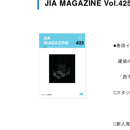
JIA MAGAZINE Vol.42
■巻頭
建築の
「西千
□スタ
名古
□新人