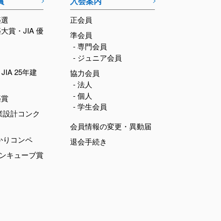
賞
入会案内
築選
正会員
築大賞・JIA 優
準会員
- 専門会員
- ジュニア会員
JIA 25年建
協力会員
- 法人
- 個人
築賞
- 学生会員
業設計コンク
会員情報の変更・異動届
かりコンペ
退会手続き
デンキューブ賞