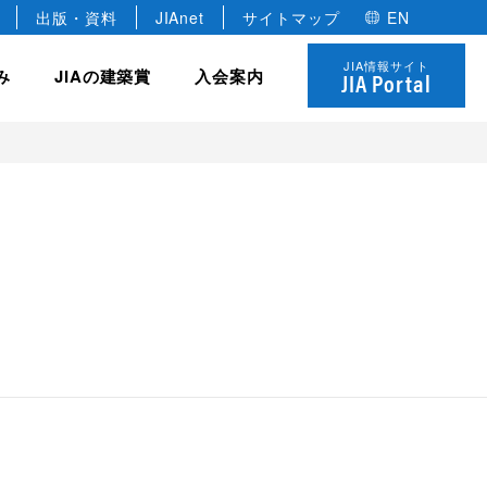
出版・資料
JIAnet
サイトマップ
EN
JIA情報サイト
み
JIAの建築賞
入会案内
JIA Portal
JIA の組織
協力会員
全国学生卒業設計コンクール
JIA の研修制度
 優秀建築賞
役員
建築家のあかりコンペ
法人
各種委員会・全国会議
名誉会員
JIAゴールデンキューブ賞
個人
年建築選
定款・規約
学生会員
JIA ロゴについて
決算報告・事業計画