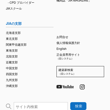
機関誌「JIA MAGAZINE」
- CPD プロバイダー
JIAスクール
JIAの支部
北海道支部
お問合せ
東北支部
個人情報保護方針
関東甲信越支部
English
東海支部
正会員専用サイト
北陸支部
（旧システム）
近畿支部
中国支部
建築家検索
四国支部
（旧システム）
九州支部
沖縄支部