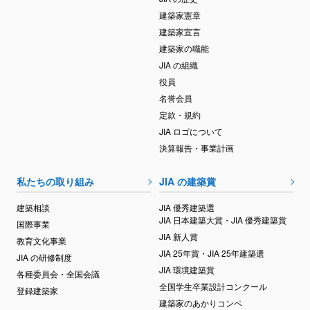
建築家憲章
建築家宣言
建築家の職能
JIA の組織
役員
名誉会員
定款・規約
JIA ロゴについて
決算報告・事業計画
私たちの取り組み
JIA の建築賞
建築相談
JIA 優秀建築選
JIA 日本建築大賞・JIA 優秀建築賞
国際事業
JIA 新人賞
教育文化事業
JIA 25年賞・JIA 25年建築選
JIA の研修制度
JIA 環境建築賞
各種委員会・全国会議
全国学生卒業設計コンクール
登録建築家
建築家のあかりコンペ