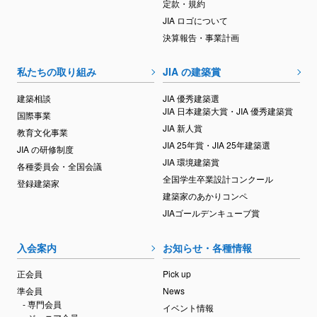
定款・規約
JIA ロゴについて
決算報告・事業計画
私たちの取り組み
JIA の建築賞
建築相談
JIA 優秀建築選
JIA 日本建築大賞・JIA 優秀建築賞
国際事業
JIA 新人賞
教育文化事業
JIA 25年賞・JIA 25年建築選
JIA の研修制度
JIA 環境建築賞
各種委員会・全国会議
全国学生卒業設計コンクール
登録建築家
建築家のあかりコンペ
JIAゴールデンキューブ賞
入会案内
お知らせ・各種情報
正会員
Pick up
準会員
News
- 専門会員
イベント情報