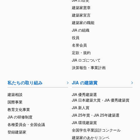
建築家憲章
建築家宣言
建築家の職能
JIA の組織
役員
名誉会員
定款・規約
JIA ロゴについて
決算報告・事業計画
私たちの取り組み
JIA の建築賞
建築相談
JIA 優秀建築選
JIA 日本建築大賞・JIA 優秀建築賞
国際事業
JIA 新人賞
教育文化事業
JIA 25年賞・JIA 25年建築選
JIA の研修制度
JIA 環境建築賞
各種委員会・全国会議
全国学生卒業設計コンクール
登録建築家
建築家のあかりコンペ