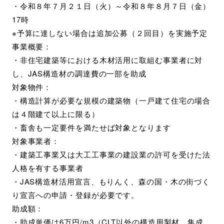
・令和８年７月２１日（火）～令和８年８月７日（金）
17時
※予算に達しない場合は追加公募（２回目）を実施予定
事業概要：
・非住宅建築等における木材活用に取組む事業者に対
し、JAS構造材の調達費の一部を助成
対象物件：
・構造計算が必要な規模の建築物（一戸建て住宅の場合
は４階建て以上に限る）
・畜舎も一定要件を満たせば対象となります
対象事業者：
・建築工事業又は大工工事業の建設業の許可を受けた法
人格を有する事業者
・JAS構造材活用宣言、もりんく、森の国・木の街づく
り宣言への申請・登録が必要です。
助成額：
・助成単価は6万円/m3（CLT以外の構造用製材、集成