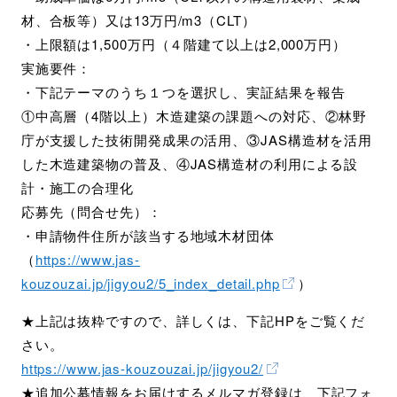
材、合板等）又は13万円/m3（CLT）
・上限額は1,500万円（４階建て以上は2,000万円）
実施要件：
・下記テーマのうち１つを選択し、実証結果を報告
①中高層（4階以上）木造建築の課題への対応、②林野
庁が支援した技術開発成果の活用、③JAS構造材を活用
した木造建築物の普及、④JAS構造材の利用による設
計・施工の合理化
応募先（問合せ先）：
・申請物件住所が該当する地域木材団体
（
https://www.jas-
kouzouzai.jp/jigyou2/5_index_detail.php
）
★上記は抜粋ですので、詳しくは、下記HPをご覧くだ
さい。
https://www.jas-kouzouzai.jp/jigyou2/
★追加公募情報をお届けするメルマガ登録は、下記フォ