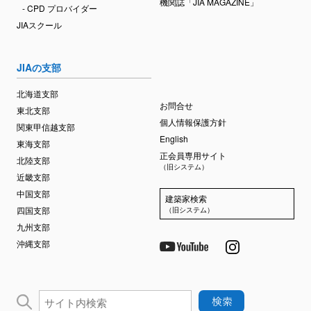
機関誌「JIA MAGAZINE」
- CPD プロバイダー
JIAスクール
JIAの支部
北海道支部
お問合せ
東北支部
個人情報保護方針
関東甲信越支部
English
東海支部
正会員専用サイト
北陸支部
（旧システム）
近畿支部
中国支部
建築家検索
四国支部
（旧システム）
九州支部
沖縄支部