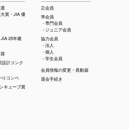
築選
正会員
築大賞・JIA 優
準会員
- 専門会員
- ジュニア会員
JIA 25年建
協力会員
- 法人
- 個人
築賞
- 学生会員
業設計コンク
会員情報の変更・異動届
かりコンペ
退会手続き
デンキューブ賞