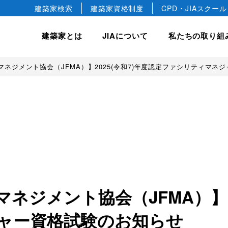
建築家検索
建築家資格制度
CPD・JIAスクール
建築家とは
JIAについて
私たちの取り組
ネジメント協会（JFMA）】2025(令和7)年度認定ファシリティマネ
hip
JIA について
JIA の建築賞
入会案内
私たちの取り組み
会長ごあいさつ
JIA 優秀建築選
正会員
建築相談
JIA 日本建築大賞・JIA
協会概要
正会員
国際事業
JIA 新人賞
JIA の歴史
教育文化事業
益社団法人です。
デザインします。
築文化のすばらしさや価値を
けています。
JIA 25年賞・JIA 25
準会員
建築家憲章
JIA 環境建築賞
専門会員
建築家宣言
ジュニア会員
建築家の職能
ネジメント協会（JFMA）】20
ャー資格試験のお知らせ