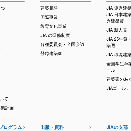
さつ
建築相談
JIA 優秀建
JIA 日本建
国際事業
秀建築賞
教育文化事業
JIA 新人賞
JIA の研修制度
JIA 25年賞・
各種委員会・全国会議
築選
能
登録建築家
JIA 環境建
全国学生卒
ール
建築家のあ
JIAゴール
ついて
事業計画
育プログラム
出版・資料
JIAの支部