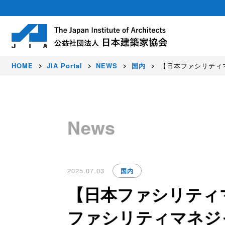
HOME
JIA Portal
NEWS
国内
【日本ファシリティマ
About
Activity
Award
Members
News
日本建築家協会（JIA）は建築家が集う公
豊かな暮らし、価値ある環境、美しい国を
JIAでは、すぐれた建築作品を顕彰し、建
正会員（建築家）はじめ各種会員制度を設
社会に発信しています。
2025.07.03
国内
【日本ファシリティマ
ファシリティマネジ