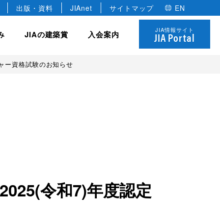
出版・資料
JIAnet
サイトマップ
EN
JIA情報サイト
み
JIAの建築賞
入会案内
JIA Portal
ジャー資格試験のお知らせ
JIA の組織
協力会員
全国学生卒業設計コンクール
JIA の研修制度
 優秀建築賞
役員
建築家のあかりコンペ
法人
各種委員会・全国会議
名誉会員
JIAゴールデンキューブ賞
個人
年建築選
定款・規約
学生会員
JIA ロゴについて
決算報告・事業計画
25(令和7)年度認定