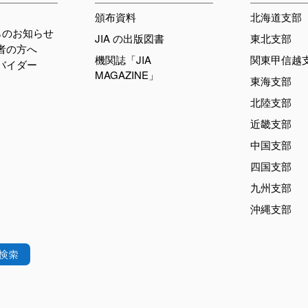
頒布資料
北海道支部
らのお知らせ
JIA の出版図書
東北支部
加者の方へ
機関誌「JIA
関東甲信越
ロバイダー
MAGAZINE」
東海支部
北陸支部
近畿支部
中国支部
四国支部
九州支部
沖縄支部