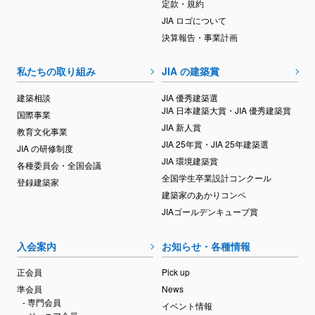
定款・規約
JIA ロゴについて
決算報告・事業計画
私たちの取り組み
JIA の建築賞
建築相談
JIA 優秀建築選
JIA 日本建築大賞・JIA 優秀建築賞
国際事業
JIA 新人賞
教育文化事業
JIA 25年賞・JIA 25年建築選
JIA の研修制度
JIA 環境建築賞
各種委員会・全国会議
全国学生卒業設計コンクール
登録建築家
建築家のあかりコンペ
JIAゴールデンキューブ賞
入会案内
お知らせ・各種情報
正会員
Pick up
準会員
News
- 専門会員
イベント情報