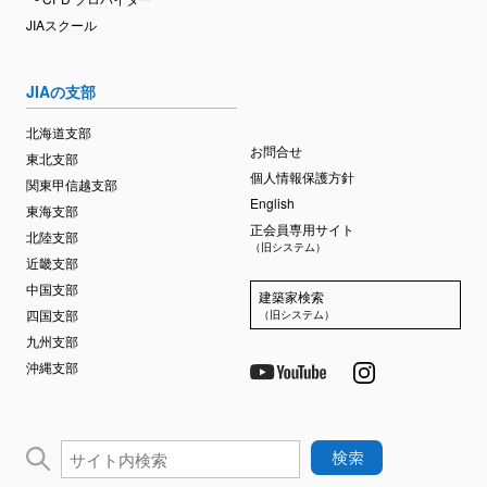
JIAスクール
JIAの支部
北海道支部
お問合せ
東北支部
個人情報保護方針
関東甲信越支部
English
東海支部
正会員専用サイト
北陸支部
（旧システム）
近畿支部
中国支部
建築家検索
四国支部
（旧システム）
九州支部
沖縄支部