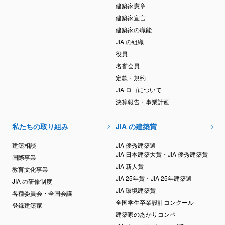
建築家憲章
建築家宣言
建築家の職能
JIA の組織
役員
名誉会員
定款・規約
JIA ロゴについて
決算報告・事業計画
私たちの取り組み
JIA の建築賞
建築相談
JIA 優秀建築選
JIA 日本建築大賞・JIA 優秀建築賞
国際事業
JIA 新人賞
教育文化事業
JIA 25年賞・JIA 25年建築選
JIA の研修制度
JIA 環境建築賞
各種委員会・全国会議
全国学生卒業設計コンクール
登録建築家
建築家のあかりコンペ