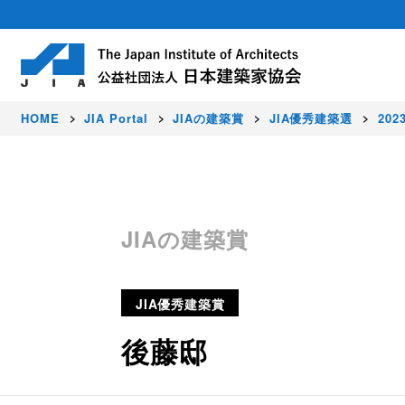
HOME
JIA Portal
JIAの建築賞
JIA優秀建築選
202
About
Activity
Award
Members
JIAの建築賞
日本建築家協会（JIA）は建築家が集う公
豊かな暮らし、価値ある環境、美しい国を
JIAでは、すぐれた建築作品を顕彰し、建
正会員（建築家）はじめ各種会員制度を設
社会に発信しています。
JIA優秀建築賞
後藤邸