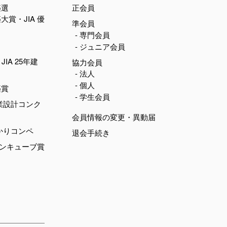
築選
正会員
築大賞・JIA 優
準会員
- 専門会員
- ジュニア会員
JIA 25年建
協力会員
- 法人
- 個人
築賞
- 学生会員
業設計コンク
会員情報の変更・異動届
かりコンペ
退会手続き
デンキューブ賞