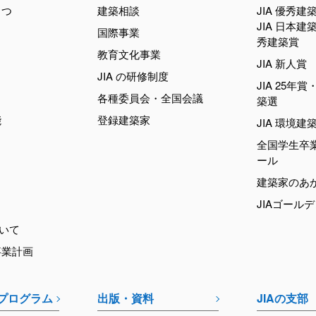
さつ
建築相談
JIA 優秀建
JIA 日本建
国際事業
秀建築賞
教育文化事業
JIA 新人賞
JIA の研修制度
JIA 25年賞・
各種委員会・全国会議
築選
能
登録建築家
JIA 環境建
全国学生卒
ール
建築家のあ
JIAゴール
ついて
事業計画
育プログラム
出版・資料
JIAの支部