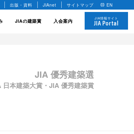
出版・資料
JIAnet
サイトマップ
EN
JIA情報サイト
み
JIAの建築賞
入会案内
JIA Portal
JIA の組織
協力会員
全国学生卒業設計コンクール
JIA の研修制度
 優秀建築賞
JIA 優秀建築選
役員
建築家のあかりコンペ
法人
各種委員会・全国会議
名誉会員
JIAゴールデンキューブ賞
個人
IA 日本建築大賞・JIA 優秀建築賞
年建築選
定款・規約
学生会員
JIA ロゴについて
決算報告・事業計画