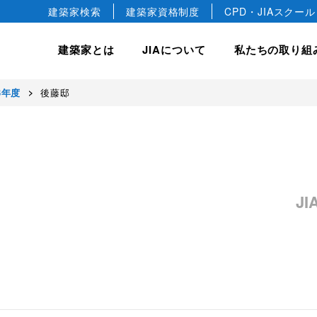
建築家検索
建築家資格制度
CPD・JIAスクール
建築家とは
JIAについて
私たちの取り組
3年度
後藤邸
hip
JIA について
JIA の建築賞
入会案内
私たちの取り組み
会長ごあいさつ
JIA 優秀建築選
正会員
建築相談
JIA 日本建築大賞・JIA
協会概要
正会員
国際事業
JIA 新人賞
JIA の歴史
J
教育文化事業
益社団法人です。
デザインします。
築文化のすばらしさや価値を
けています。
JIA 25年賞・JIA 25
準会員
建築家憲章
JIA 環境建築賞
専門会員
建築家宣言
ジュニア会員
建築家の職能