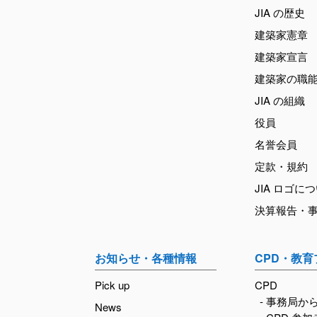
JIA の歴史
建築家憲章
建築家宣言
建築家の職
JIA の組織
役員
名誉会員
定款・規約
JIA ロゴに
決算報告・
お知らせ・各種情報
CPD・教
Pick up
CPD
- 事務局か
News