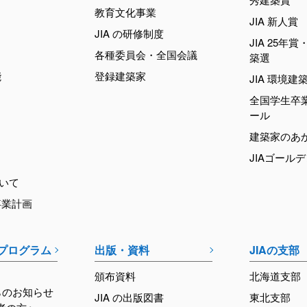
教育文化事業
JIA 新人賞
JIA の研修制度
JIA 25年賞・
各種委員会・全国会議
築選
能
登録建築家
JIA 環境建
全国学生卒
ール
建築家のあ
JIAゴール
ついて
事業計画
育プログラム
出版・資料
JIAの支部
頒布資料
北海道支部
らのお知らせ
JIA の出版図書
東北支部