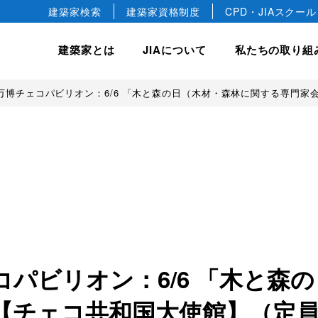
建築家検索
建築家資格制度
CPD・JIAスクール
建築家とは
JIAについて
私たちの取り組
万博チェコパビリオン：6/6 「木と森の日（木材・森林に関する専門家会
hip
JIA について
JIA の建築賞
入会案内
私たちの取り組み
会長ごあいさつ
JIA 優秀建築選
正会員
建築相談
JIA 日本建築大賞・JIA
協会概要
正会員
国際事業
JIA 新人賞
JIA の歴史
教育文化事業
益社団法人です。
デザインします。
築文化のすばらしさや価値を
けています。
JIA 25年賞・JIA 25
準会員
建築家憲章
JIA 環境建築賞
専門会員
建築家宣言
ジュニア会員
建築家の職能
パビリオン：6/6 「木と森
チェコ共和国大使館】（定員5