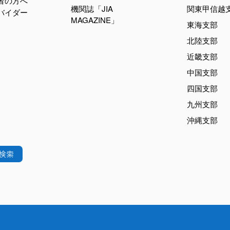
加者の方へ
機関誌「JIA
関東甲信越
ロバイダー
MAGAZINE」
東海支部
北陸支部
近畿支部
中国支部
四国支部
九州支部
沖縄支部