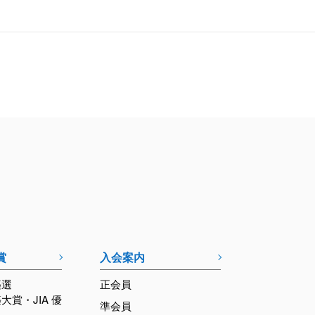
賞
入会案内
築選
正会員
築大賞・JIA 優
準会員