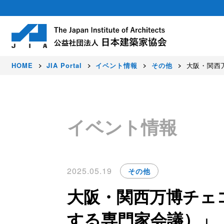
HOME
JIA Portal
イベント情報
その他
大阪・関西
About
Activity
Award
Members
イベント情報
日本建築家協会（JIA）は建築家が集う公
豊かな暮らし、価値ある環境、美しい国を
JIAでは、すぐれた建築作品を顕彰し、建
正会員（建築家）はじめ各種会員制度を設
社会に発信しています。
2025.05.19
その他
大阪・関西万博チェコ
する専門家会議）」【