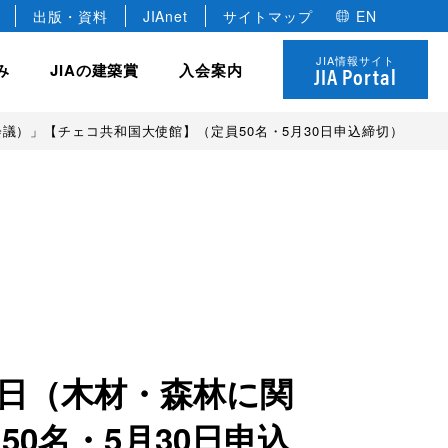
出版・資料
JIAnet
サイトマップ
EN
JIA情報サイト
み
JIAの建築賞
入会案内
JIA Portal
議）」【チェコ共和国大使館】（定員50名・5月30日申込締切）
JIA の組織
協力会員
全国学生卒業設計コンクール
JIA の研修制度
 優秀建築賞
役員
建築家のあかりコンペ
法人
各種委員会・全国会議
名誉会員
JIAゴールデンキューブ賞
個人
年建築選
定款・規約
学生会員
JIA ロゴについて
決算報告・事業計画
の日（木材・森林に関
0名・5月30日申込