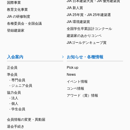
JIA 日本建築大賞・JIA 優秀建築賞
国際事業
JIA 新人賞
教育文化事業
JIA 25年賞・JIA 25年建築選
JIA の研修制度
JIA 環境建築賞
各種委員会・全国会議
全国学生卒業設計コンクール
登録建築家
建築家のあかりコンペ
JIAゴールデンキューブ賞
入会案内
お知らせ・各種情報
正会員
Pick up
準会員
News
- 専門会員
イベント情報
- ジュニア会員
コンペ情報
協力会員
アワード（賞）情報
- 法人
- 個人
- 学生会員
会員情報の変更・異動届
退会手続き