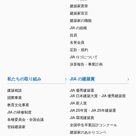
建築家憲章
建築家宣言
建築家の職能
JIA の組織
役員
名誉会員
定款・規約
JIA ロゴについて
決算報告・事業計画
私たちの取り組み
JIA の建築賞
建築相談
JIA 優秀建築選
JIA 日本建築大賞・JIA 優秀建築賞
国際事業
JIA 新人賞
教育文化事業
JIA 25年賞・JIA 25年建築選
JIA の研修制度
JIA 環境建築賞
各種委員会・全国会議
全国学生卒業設計コンクール
登録建築家
建築家のあかりコンペ