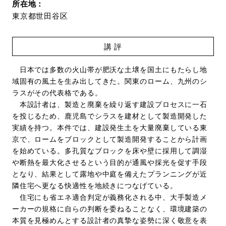
所在地：
東京都世田谷区
講 評
日本では多数の火山帯が肥沃な土壌を国土にもたらし地
域固有の風土を生み出してきた。関東のローム、九州のシ
ラスがその代表格である。
本設計者は、製造と廃棄を繰り返す建設プロセスに一石
を投じるため、鹿児島でシラスを建材として製造開発した
実績を持つ。本件では、建設発生土を大量廃棄している東
京で、ロームをブロックとして製造開発することから計画
を始めている。多孔質なブロックを床や壁に採用して調湿
や断熱を最大化させるという目的が通風や採光を促す手段
となり、結果として露地や中庭を備えたプランニングが近
隣住宅へ更なる快適性を地続きにつなげている。
住宅にも省エネ適合判定が義務化される中、大手製造メ
ーカーの規格に自らの判断を委ねることなく、環境建築の
本質を見極めんとする設計者の真摯な姿勢に深く敬意を表