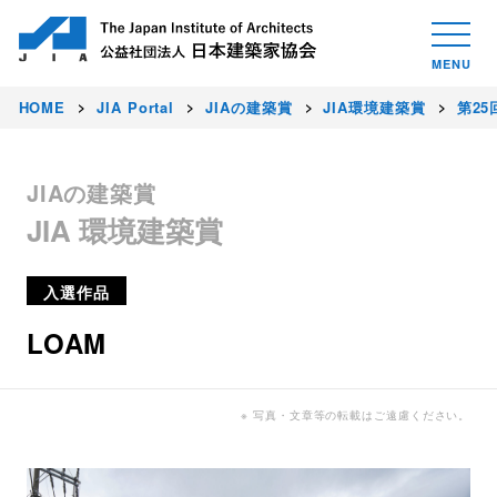
HOME
JIA Portal
JIAの建築賞
JIA環境建築賞
第25
JIAの建築賞
JIA 環境建築賞
入選作品
LOAM
※ 写真・文章等の転載はご遠慮ください。