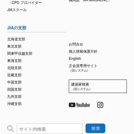
- CPD プロバイダー
JIAスクール
JIAの支部
北海道支部
お問合せ
東北支部
個人情報保護方針
関東甲信越支部
English
東海支部
正会員専用サイト
北陸支部
（旧システム）
近畿支部
中国支部
建築家検索
四国支部
（旧システム）
九州支部
沖縄支部