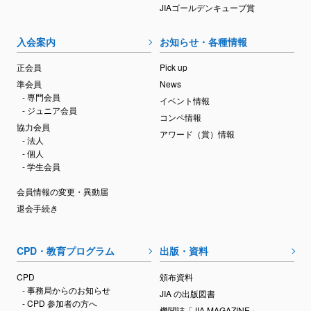
JIAゴールデンキューブ賞
入会案内
お知らせ・各種情報
正会員
Pick up
準会員
News
- 専門会員
イベント情報
- ジュニア会員
コンペ情報
協力会員
アワード（賞）情報
- 法人
- 個人
- 学生会員
会員情報の変更・異動届
退会手続き
CPD・教育プログラム
出版・資料
CPD
頒布資料
- 事務局からのお知らせ
JIA の出版図書
- CPD 参加者の方へ
機関誌「JIA MAGAZINE」