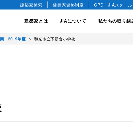
建築家検索
建築家資格制度
CPD・JIAスクール
建築家とは
JIAについて
私たちの取り組
0回 2019年度
和光市立下新倉小学校
hip
JIA について
JIA の建築賞
入会案内
私たちの取り組み
会長ごあいさつ
JIA 優秀建築選
正会員
建築相談
JIA 日本建築大賞・JIA
協会概要
正会員
国際事業
JIA 新人賞
JIA の歴史
教育文化事業
益社団法人です。
デザインします。
築文化のすばらしさや価値を
けています。
JIA 25年賞・JIA 25
準会員
建築家憲章
JIA 環境建築賞
専門会員
建築家宣言
校
ジュニア会員
建築家の職能