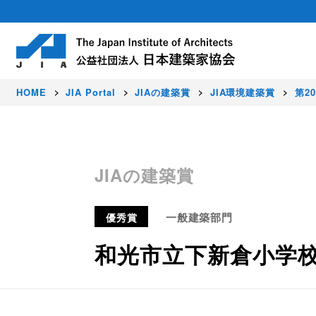
HOME
JIA Portal
JIAの建築賞
JIA環境建築賞
第2
About
Activity
Award
Members
JIAの建築賞
日本建築家協会（JIA）は建築家が集う公
豊かな暮らし、価値ある環境、美しい国を
JIAでは、すぐれた建築作品を顕彰し、建
正会員（建築家）はじめ各種会員制度を設
一般建築部門
優秀賞
社会に発信しています。
和光市立下新倉小学