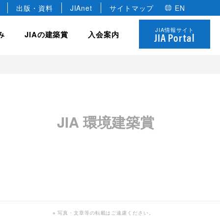
出版・資料
JIAnet
サイトマップ
EN
JIA情報サイト
み
JIAの建築賞
入会案内
JIA Portal
JIA の組織
協力会員
全国学生卒業設計コンクール
JIA の研修制度
 優秀建築賞
JIA 環境建築賞
役員
建築家のあかりコンペ
法人
各種委員会・全国会議
名誉会員
JIAゴールデンキューブ賞
個人
年建築選
定款・規約
学生会員
JIA ロゴについて
決算報告・事業計画
※ 写真・文章等の転載はご遠慮ください。